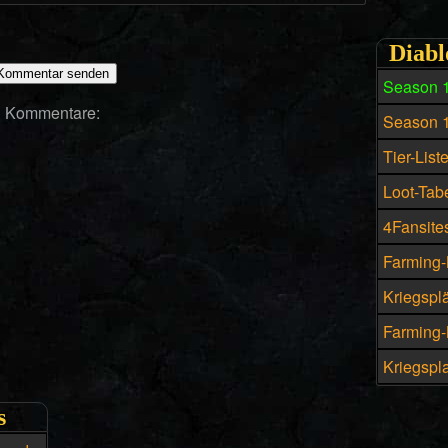
Diabl
Season 
Kommentare:
Season 
Tier-List
Loot-Tabe
4Fansites
Farming-
Kriegspl
Farming-M
Kriegspla
s