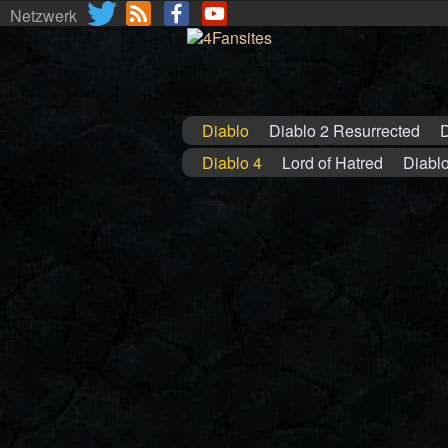
Netzwerk
Diablo
Diablo 2 Resurrected
D
Diablo 4
Lord of Hatred
Diablo