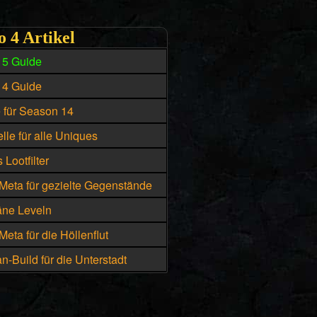
o 4 Artikel
15 Guide
14 Guide
e für Season 14
lle für alle Uniques
 Lootfilter
Meta für gezielte Gegenstände
äne Leveln
eta für die Höllenflut
n-Build für die Unterstadt