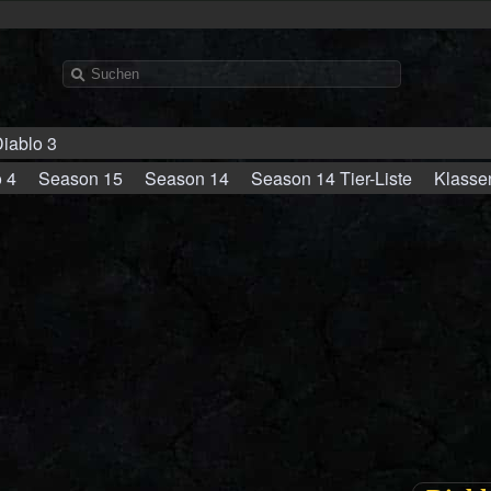
iablo 3
 4
Season 15
Season 14
Season 14 Tier-Liste
Klasse