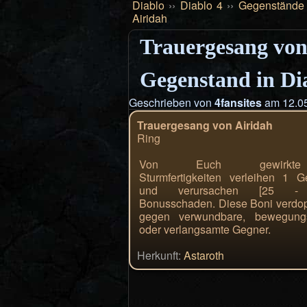
Diablo
››
Diablo 4
››
Gegenstände
Airidah
Trauergesang von 
Gegenstand in Di
Geschrieben von
4fansites
am 12.05
Trauergesang von Airidah
Ring
Von Euch gewirkte
Sturmfertigkeiten verleihen 1 Ge
und verursachen [25 - 
Bonusschaden. Diese Boni verdop
gegen verwundbare, bewegungs
oder verlangsamte Gegner.
Herkunft:
Astaroth