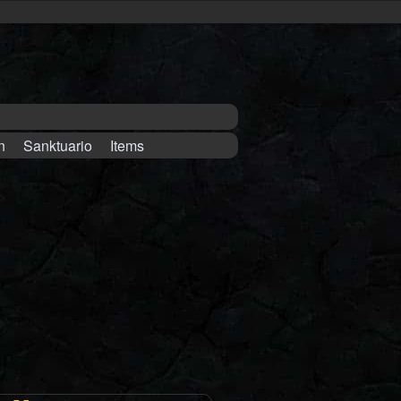
n
Sanktuario
Items