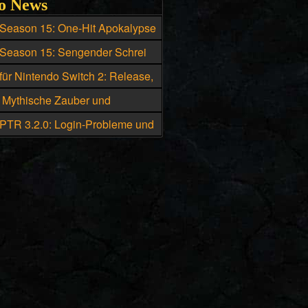
o News
 Season 15: One-Hit Apokalypse
r den Hexenmeister
 Season 15: Sengender Schrei
ie beste Skillung für den
für Nintendo Switch 2: Release,
ister
d Box-Version geleakt
: Mythische Zauber und
che Uniques eskalieren
 PTR 3.2.0: Login-Probleme und
he bekannte Fehler