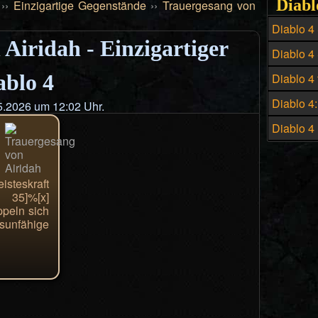
Diabl
››
Einzigartige Gegenstände
››
Trauergesang von
Diablo 4
Airidah - Einzigartiger
Build fü
Diablo 4
Build - D
ablo 4
Diablo 4 
Hexenme
Preis un
Diablo 4
.2026 um 12:02 Uhr.
historis
Diablo 4
zahlreic
isteskraft
35]%[x]
peln sich
unfähige