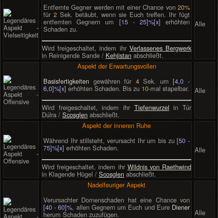
Entfernte Gegner werden mit einer Chance von
20%
für
2
Sek. betäubt, wenn sie Euch treffen. Ihr fügt
entfernten Gegnern um
[15 - 25]%[x]
erhöhten
Alle
Schaden zu.
Wird freigeschaltet, indem ihr
Verlassenes Bergwerk
in Reinigende Sande /
Kehjistan
abschließt.
Aspekt der Erwartungsvollen
Basisfertigkeiten
gewähren für
4
Sek. um
[4,0 -
6,0]%[x]
erhöhten Schaden. Bis zu
10
-mal stapelbar.
Alle
Wird freigeschaltet, indem ihr
Tiefenwurzel
in Túr
Dúlra /
Scosglen
abschließt.
Aspekt der inneren Ruhe
Während Ihr stillsteht, verursacht Ihr um bis zu
[50 -
75]%[x]
erhöhten Schaden.
Alle
Wird freigeschaltet, indem ihr
Wildnis von Raethwind
in Klagende Hügel /
Scosglen
abschließt.
Nadelfeuriger Aspekt
Verursachter Dornenschaden hat eine Chance von
[40 - 60]%
, allen Gegnern um Euch und Eure
Diener
Alle
herum Schaden zuzufügen.