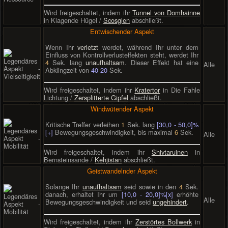
Wird freigeschaltet, indem ihr
Tunnel von Domhainne
in Klagende Hügel /
Scosglen
abschließt.
Entwischender Aspekt
Wenn Ihr
verletzt
werdet, während Ihr unter dem
Einfluss von Kontrollverlusteffekten steht, werdet Ihr
4
Sek. lang
unaufhaltsam
. Dieser Effekt hat eine
Alle
Abklingzeit von
40-20
Sek.
Wird freigeschaltet, indem ihr
Kratertor
in Die Fahle
Lichtung /
Zersplitterte Gipfel
abschließt.
Windwütender Aspekt
Kritische Treffer verleihen
1
Sek. lang
[30,0 - 50,0]%
[+]
Bewegungsgeschwindigkeit, bis maximal
6
Sek.
Alle
Wird freigeschaltet, indem ihr
Shivtaruinen
in
Bernsteinsande /
Kehjistan
abschließt.
Geistwandelnder Aspekt
Solange Ihr
unaufhaltsam
seid sowie in den
4
Sek.
danach, erhaltet Ihr um
[10,0 - 20,0]%[x]
erhöhte
Alle
Bewegungsgeschwindigkeit und seid
ungehindert
.
Wird freigeschaltet, indem ihr
Zerstörtes Bollwerk
in