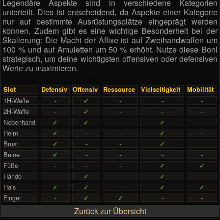
Legendäre Aspekte sind in verschiedene Kategorien
unterteilt. Dies ist entscheidend, da Aspekte einer Kategorie
nur auf bestimmte Ausrüstungsplätze eingeprägt werden
können. Zudem gibt es eine wichtige Besonderheit bei der
Skalierung: Die Macht der Affixe ist auf Zweihandwaffen um
100 % und auf Amuletten um 50 % erhöht. Nutze diese Boni
strategisch, um deine wichtigsten offensiven oder defensiven
Werte zu maximieren.
Slot
Defensiv
Offensiv
Ressource
Vielseitigkeit
Mobilität
1H-Waffe
-
✓
-
-
-
2H-Waffe
-
✓
-
-
-
Nebenhand
✓
✓
-
✓
-
Helm
✓
-
-
✓
-
Brust
✓
-
-
✓
Beine
✓
-
-
-
-
Füße
-
-
-
✓
✓
Hände
-
✓
-
✓
-
Hals
✓
✓
-
✓
✓
Finger
-
✓
✓
-
-
Zurück zur Übersicht