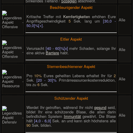
Sinkendes Tiefland /
Scosglen
abschließt.
Beschleunigender Aspekt
Kritische Treffer mit
Kernfertigkeiten
erhöhen Eure
Alle
Angriffsgeschwindigkeit
5
Sek. lang um
[30,0 -
50,0]%[+]
.
Eitler Aspekt
Verursacht
[40 - 60]%[x]
mehr Schaden, solange Ihr
Alle
eine aktive
Barriere
habt.
Sternenbeschienener Aspekt
Pro
10%
Eures geheilten Lebens erhaltet Ihr für
2
Alle
Sek.
[20 - 30]%
Primärressourcenkostenreduktion,
bis zu
6
Sek.
Schützender Aspekt
Werdet Ihr getroffen, während Ihr nicht
gesund
seid,
bildet Ihr eine schützende Blase, die allen darin
Alle
befindlichen Spielern
Immunität
gewährt. Die Blase
hält
[4,0 - 6,0]
Sek. an und kann sich höchstens alle
90
Sek. bilden.