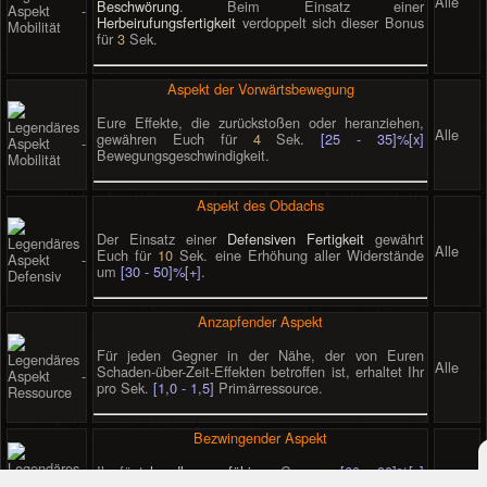
Alle
Beschwörung
. Beim Einsatz einer
Herbeirufungsfertigkeit
verdoppelt sich dieser Bonus
für
3
Sek.
Aspekt der Vorwärtsbewegung
Eure Effekte, die zurückstoßen oder heranziehen,
Alle
gewähren Euch für
4
Sek.
[25 - 35]%[x]
Bewegungsgeschwindigkeit.
Aspekt des Obdachs
Der Einsatz einer
Defensiven Fertigkeit
gewährt
Alle
Euch für
10
Sek. eine Erhöhung aller Widerstände
um
[30 - 50]%[+]
.
Anzapfender Aspekt
Für jeden Gegner in der Nähe, der von Euren
Alle
Schaden-über-Zeit-Effekten betroffen ist, erhaltet Ihr
pro Sek.
[1,0 - 1,5]
Primärressource.
Bezwingender Aspekt
Ihr fügt
handlungsunfähigen
Gegnern
[60 - 90]%[x]
Alle