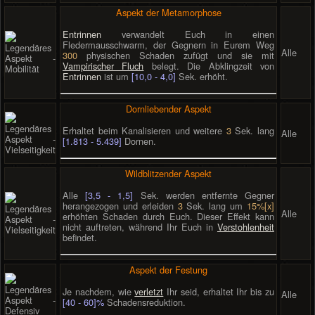
Aspekt der Metamorphose
Entrinnen
verwandelt Euch in einen
Fledermausschwarm, der Gegnern in Eurem Weg
Alle
300
physischen Schaden zufügt und sie mit
Vampirischer Fluch
belegt. Die Abklingzeit von
Entrinnen
ist um
[10,0 - 4,0]
Sek. erhöht.
Dornliebender Aspekt
Erhaltet beim Kanalisieren und weitere
3
Sek. lang
Alle
[1.813 - 5.439]
Dornen.
Wildblitzender Aspekt
Alle
[3,5 - 1,5]
Sek. werden entfernte Gegner
herangezogen und erleiden
3
Sek. lang um
15%[x]
Alle
erhöhten Schaden durch Euch. Dieser Effekt kann
nicht auftreten, während Ihr Euch in
Verstohlenheit
befindet.
Aspekt der Festung
Je nachdem, wie
verletzt
Ihr seid, erhaltet Ihr bis zu
Alle
[40 - 60]%
Schadensreduktion.