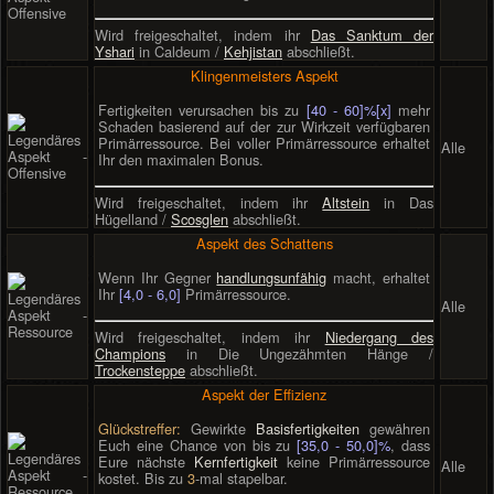
Wird freigeschaltet, indem ihr
Das Sanktum der
Yshari
in Caldeum /
Kehjistan
abschließt.
Klingenmeisters Aspekt
Fertigkeiten verursachen bis zu
[40 - 60]%[x]
mehr
Schaden basierend auf der zur Wirkzeit verfügbaren
Primärressource. Bei voller Primärressource erhaltet
Alle
Ihr den maximalen Bonus.
Wird freigeschaltet, indem ihr
Altstein
in Das
Hügelland /
Scosglen
abschließt.
Aspekt des Schattens
Wenn Ihr Gegner
handlungsunfähig
macht, erhaltet
Ihr
[4,0 - 6,0]
Primärressource.
Alle
Wird freigeschaltet, indem ihr
Niedergang des
Champions
in Die Ungezähmten Hänge /
Trockensteppe
abschließt.
Aspekt der Effizienz
Glückstreffer:
Gewirkte
Basisfertigkeiten
gewähren
Euch eine Chance von bis zu
[35,0 - 50,0]%
, dass
Eure nächste
Kernfertigkeit
keine Primärressource
Alle
kostet. Bis zu
3
-mal stapelbar.