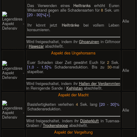
Das Verwenden eines
Heiltranks
erhöht Euren
Widerstand gegen alle Schadensarten für
8
Sek. um
[20 - 30]%[+]
.
Alle
Ihr könnt jetzt
Heiltränke
bei vollem Leben
konsumieren.
Wird freigeschaltet, indem ihr
Ghoaruinen
in Giftmoor
/
Hawezar
abschließt.
Aspekt des Ungehorsams
Euer Schaden über Zeit gewährt Euch für
2
Sek.
[1,0 - 1,5]%
Schadensreduktion. Bis zu
30
-mal
Alle
stapelbar.
Wird freigeschaltet, indem ihr
Hallen der Verdammten
in Reinigende Sande /
Kehjistan
abschließt.
Aspekt der Macht
Basisfertigkeiten verleihen
4
Sek. lang
[20 - 30]%
Schadensreduktion.
Alle
Wird freigeschaltet, indem ihr
Düsterkluft
in Tusmaa-
Graben /
Trockensteppe
abschließt.
Aspekt der Vergeltung