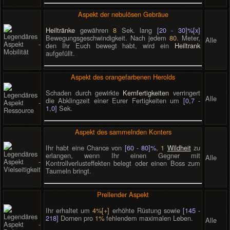
Aspekt der nebulösen Gebräue
Heiltränke
gewähren
8
Sek. lang
[20 - 30]%[x]
Bewegungsgeschwindigkeit. Nach jedem
80.
Meter,
Alle
den Ihr Euch bewegt habt, wird ein
Heiltrank
aufgefüllt.
Aspekt des orangefarbenen Herolds
Schaden durch gewirkte
Kernfertigkeiten
verringert
Alle
die Abklingzeit einer Eurer Fertigkeiten um
[0,7 -
1,0]
Sek.
Aspekt des sammelnden Konters
Ihr habt eine Chance von
[60 - 80]%
,
1
Wildheit
zu
erlangen, wenn Ihr einen Gegner mit
Alle
Kontrollverlusteffekten belegt oder einen Boss zum
Taumeln bringt.
Prellender Aspekt
Ihr erhaltet um
4%[+]
erhöhte Rüstung sowie
[145 -
218]
Dornen pro
1%
fehlendem maximalen Leben.
Alle