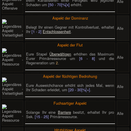
Beim Kanalisieren einer Fertigkeit wird jeglicher
Alle
Schaden um
[50 - 70]%[x]
erhöht.
Aspekt der Dominanz
Belegt Ihr einen Gegner mit Kontrollverlust, erhaltet
Alle
Ihr
[1 - 2]
Entschlossenheit
.
Aspekt der Flut
Eure Stapel
Überwältigen
erhöhen das Maximum
Alle
Eurer Primärressource um
[6 - 8]
und die
Regeneration um
2
.
Aspekt der flüchtigen Bedrohung
Eure Ausweichchance erhöht sich jedes Mal, wenn
Alle
Ihr Schaden erleidet, um
[20 - 30]%[+]
.
Fuchsartiger Aspekt
Solange Ihr eine
Barriere
besitzt, erhaltet Ihr pro
Alle
Sek.
[15 - 25]
Primärressource.
Hitzblütiger Aspekt