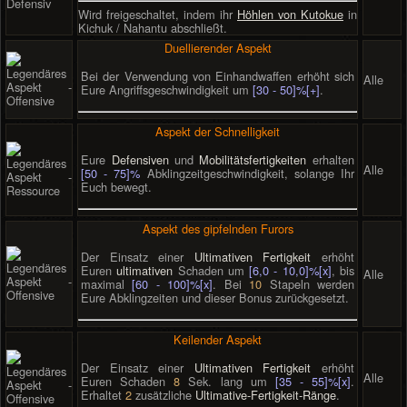
Wird freigeschaltet, indem ihr
Höhlen von Kutokue
in
Kichuk / Nahantu abschließt.
Duellierender Aspekt
Bei der Verwendung von Einhandwaffen erhöht sich
Alle
Eure Angriffsgeschwindigkeit um
[30 - 50]%[+]
.
Aspekt der Schnelligkeit
Eure
Defensiven
und
Mobilitätsfertigkeiten
erhalten
Alle
[50 - 75]%
Abklingzeitgeschwindigkeit, solange Ihr
Euch bewegt.
Aspekt des gipfelnden Furors
Der Einsatz einer
Ultimativen Fertigkeit
erhöht
Euren
ultimativen
Schaden um
[6,0 - 10,0]%[x]
, bis
Alle
maximal
[60 - 100]%[x]
. Bei
10
Stapeln werden
Eure Abklingzeiten und dieser Bonus zurückgesetzt.
Keilender Aspekt
Der Einsatz einer
Ultimativen Fertigkeit
erhöht
Alle
Euren Schaden
8
Sek. lang um
[35 - 55]%[x]
.
Erhaltet
2
zusätzliche
Ultimative-Fertigkeit-Ränge
.