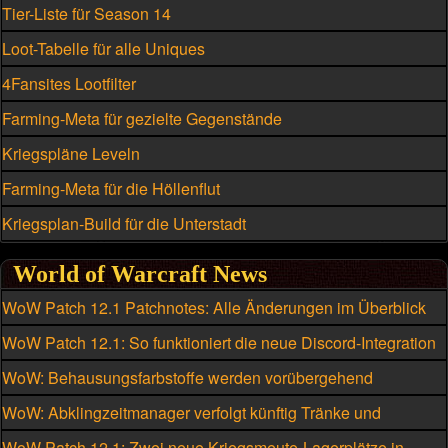
Tier-Liste für Season 14
Loot-Tabelle für alle Uniques
4Fansites Lootfilter
Farming-Meta für gezielte Gegenstände
Kriegspläne Leveln
Farming-Meta für die Höllenflut
Kriegsplan-Build für die Unterstadt
World of Warcraft News
WoW Patch 12.1 Patchnotes: Alle Änderungen im Überblick
WoW Patch 12.1: So funktioniert die neue Discord-Integration
WoW: Behausungsfarbstoffe werden vorübergehend
kriegsmeutengebunden
WoW: Abklingzeitmanager verfolgt künftig Tränke und
Schmuckstücke
WoW Patch 12.1: Zwei neue Kriegsmeute-Lagerplätze in