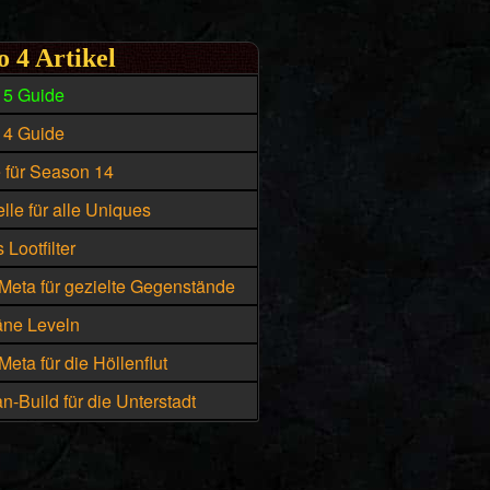
o 4 Artikel
15 Guide
14 Guide
e für Season 14
lle für alle Uniques
 Lootfilter
Meta für gezielte Gegenstände
äne Leveln
eta für die Höllenflut
n-Build für die Unterstadt