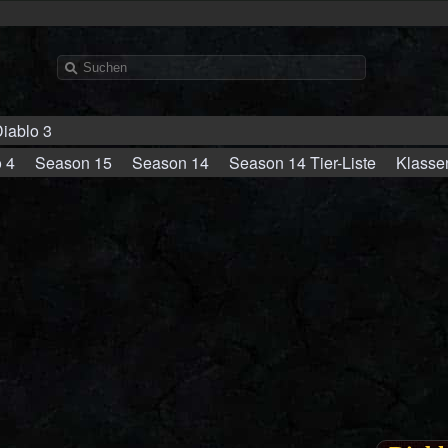
iablo 3
 4
Season 15
Season 14
Season 14 Tier-Liste
Klasse