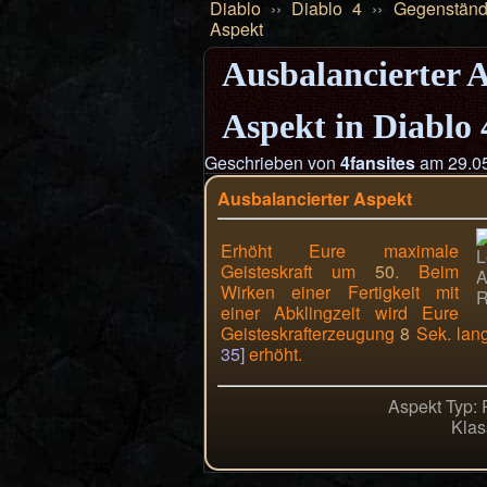
Diablo
››
Diablo 4
››
Gegenstän
Aspekt
Ausbalancierter 
Aspekt in Diablo 
Geschrieben von
4fansites
am 29.05
Ausbalancierter Aspekt
Erhöht Eure maximale
Geisteskraft um
50
. Beim
Wirken einer Fertigkeit mit
einer Abklingzeit wird Eure
Geisteskrafterzeugung
8
Sek. la
35]
erhöht.
Aspekt Typ:
Klas