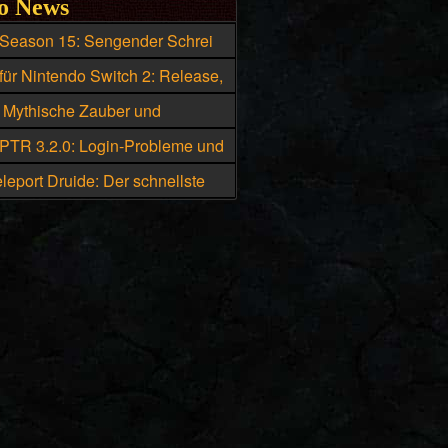
o News
 Season 15: Sengender Schrei
ie beste Skillung für den
für Nintendo Switch 2: Release,
ister
d Box-Version geleakt
: Mythische Zauber und
che Uniques eskalieren
 PTR 3.2.0: Login-Probleme und
he bekannte Fehler
leport Druide: Der schnellste
Diablo 4