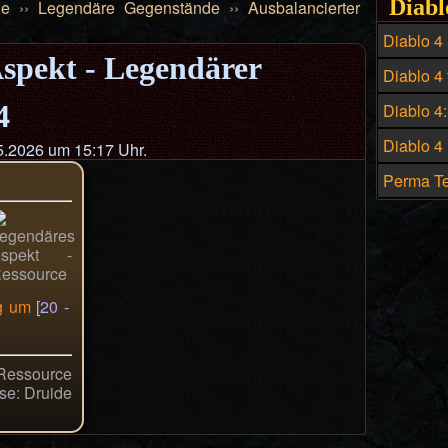
Diabl
de
››
Legendäre Gegenstände
››
Ausbalancierter
Diablo 4
Aspekt - Legendärer
Build - D
Diablo 4 
Hexenme
Preis un
4
Diablo 4
historis
Diablo 4
.2026 um 15:17 Uhr.
zahlreic
Perma Te
Build in 
ng um
[20 -
 Ressource
se: Druide