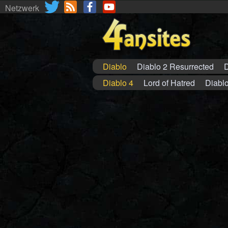
Netzwerk
Diablo
Diablo 2 Resurrected
D
Diablo 4
Lord of Hatred
Diablo