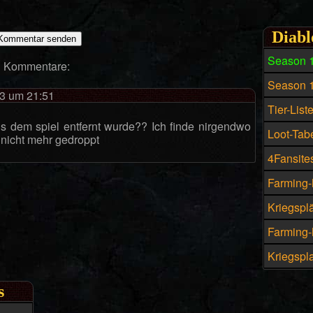
Diabl
Season 
Kommentare:
Season 
3 um 21:51
Tier-List
s dem spiel entfernt wurde?? Ich finde nirgendwo
Loot-Tabe
 nicht mehr gedroppt
4Fansites
Farming-
Kriegspl
Farming-M
Kriegspla
s