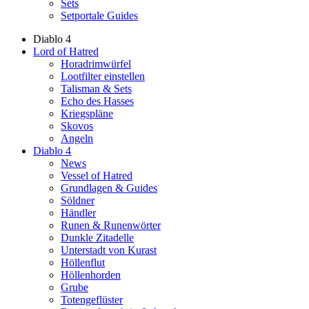
Sets
Setportale Guides
Diablo 4
Lord of Hatred
Horadrimwürfel
Lootfilter einstellen
Talisman & Sets
Echo des Hasses
Kriegspläne
Skovos
Angeln
Diablo 4
News
Vessel of Hatred
Grundlagen & Guides
Söldner
Händler
Runen & Runenwörter
Dunkle Zitadelle
Unterstadt von Kurast
Höllenflut
Höllenhorden
Grube
Totengeflüster