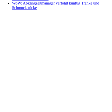
WoW: Abklingzeitmanager verfolgt künftig Tränke und
Schmuckstücke