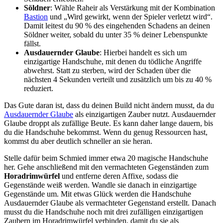
Söldner
: Wähle Raheir als Verstärkung mit der Kombination
Bastion
und „Wird gewirkt, wenn der Spieler verletzt wird“.
Damit leitest du 90 % des eingehenden Schadens an deinen
Söldner weiter, sobald du unter 35 % deiner Lebenspunkte
fällst.
Ausdauernder Glaube
: Hierbei handelt es sich um
einzigartige Handschuhe, mit denen du tödliche Angriffe
abwehrst. Statt zu sterben, wird der Schaden über die
nächsten 4 Sekunden verteilt und zusätzlich um bis zu 40 %
reduziert.
Das Gute daran ist, dass du deinen Build nicht ändern musst, da du
Ausdauernder Glaube
als einzigartigen Zauber nutzt. Ausdauernder
Glaube droppt als zufällige Beute. Es kann daher lange dauern, bis
du die Handschuhe bekommst. Wenn du genug Ressourcen hast,
kommst du aber deutlich schneller an sie heran.
Stelle dafür beim Schmied immer etwa 20 magische Handschuhe
her. Gehe anschließend mit den vermachteten Gegenständen zum
Horadrimwürfel
und entferne deren Affixe, sodass die
Gegenstände weiß werden. Wandle sie danach in einzigartige
Gegenstände um. Mit etwas Glück werden die Handschuhe
Ausdauernder Glaube als vermachteter Gegenstand erstellt. Danach
musst du die Handschuhe noch mit drei zufälligen einzigartigen
Zaubern im Horadrimwürfel verbinden, damit du sie als