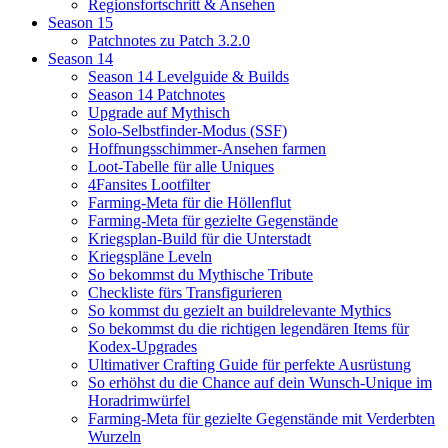
Regionsfortschritt & Ansehen
Season 15
Patchnotes zu Patch 3.2.0
Season 14
Season 14 Levelguide & Builds
Season 14 Patchnotes
Upgrade auf Mythisch
Solo-Selbstfinder-Modus (SSF)
Hoffnungsschimmer-Ansehen farmen
Loot-Tabelle für alle Uniques
4Fansites Lootfilter
Farming-Meta für die Höllenflut
Farming-Meta für gezielte Gegenstände
Kriegsplan-Build für die Unterstadt
Kriegspläne Leveln
So bekommst du Mythische Tribute
Checkliste fürs Transfigurieren
So kommst du gezielt an buildrelevante Mythics
So bekommst du die richtigen legendären Items für
Kodex-Upgrades
Ultimativer Crafting Guide für perfekte Ausrüstung
So erhöhst du die Chance auf dein Wunsch-Unique im
Horadrimwürfel
Farming-Meta für gezielte Gegenstände mit Verderbten
Wurzeln