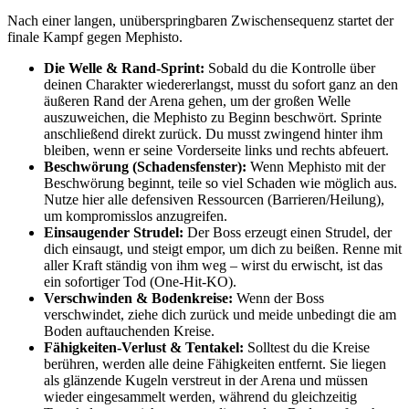
Nach einer langen, unüberspringbaren Zwischensequenz startet der
finale Kampf gegen Mephisto.
Die Welle & Rand-Sprint:
Sobald du die Kontrolle über
deinen Charakter wiedererlangst, musst du sofort ganz an den
äußeren Rand der Arena gehen, um der großen Welle
auszuweichen, die Mephisto zu Beginn beschwört. Sprinte
anschließend direkt zurück. Du musst zwingend hinter ihm
bleiben, wenn er seine Vorderseite links und rechts abfeuert.
Beschwörung (Schadensfenster):
Wenn Mephisto mit der
Beschwörung beginnt, teile so viel Schaden wie möglich aus.
Nutze hier alle defensiven Ressourcen (Barrieren/Heilung),
um kompromisslos anzugreifen.
Einsaugender Strudel:
Der Boss erzeugt einen Strudel, der
dich einsaugt, und steigt empor, um dich zu beißen. Renne mit
aller Kraft ständig von ihm weg – wirst du erwischt, ist das
ein sofortiger Tod (One-Hit-KO).
Verschwinden & Bodenkreise:
Wenn der Boss
verschwindet, ziehe dich zurück und meide unbedingt die am
Boden auftauchenden Kreise.
Fähigkeiten-Verlust & Tentakel:
Solltest du die Kreise
berühren, werden alle deine Fähigkeiten entfernt. Sie liegen
als glänzende Kugeln verstreut in der Arena und müssen
wieder eingesammelt werden, während du gleichzeitig