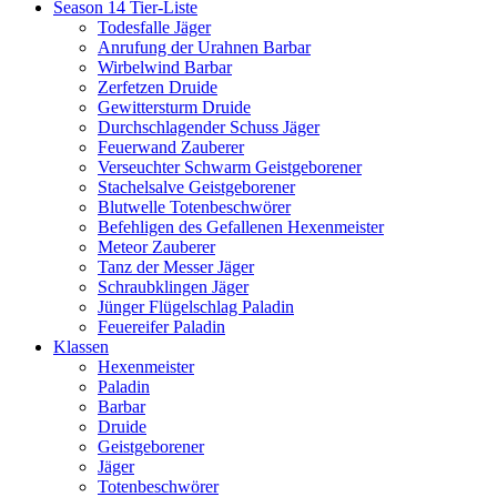
Season 14 Tier-Liste
Todesfalle Jäger
Anrufung der Urahnen Barbar
Wirbelwind Barbar
Zerfetzen Druide
Gewittersturm Druide
Durchschlagender Schuss Jäger
Feuerwand Zauberer
Verseuchter Schwarm Geistgeborener
Stachelsalve Geistgeborener
Blutwelle Totenbeschwörer
Befehligen des Gefallenen Hexenmeister
Meteor Zauberer
Tanz der Messer Jäger
Schraubklingen Jäger
Jünger Flügelschlag Paladin
Feuereifer Paladin
Klassen
Hexenmeister
Paladin
Barbar
Druide
Geistgeborener
Jäger
Totenbeschwörer