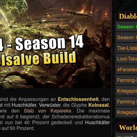
Diabl
Season 
Season 
Tier-List
Loot-Tabe
4Fansites
Farming-
Kriegspl
 sind die Anpassungen an
Entschlossenheit
, den
Farming-M
ut
mit
Huschkäfer
,
Verwüster
, die Glyphe
Kolossal
,
wie den
Stab von Kepeleke
. Die maximale
Kriegspla
ird auf 6 begrenzt, der Schadensreduktionsbonus
st nun bei 40 Prozent gedeckelt und
Huschkäfer
World
 auf 50 Prozent.