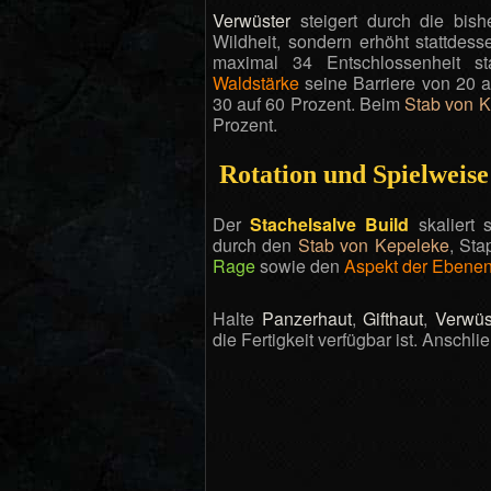
Verwüster
steigert durch die bish
Wildheit, sondern erhöht stattde
maximal 34 Entschlossenheit s
Waldstärke
seine Barriere von 20 
30 auf 60 Prozent. Beim
Stab von 
Prozent.
Rotation und Spielweise
Der
Stachelsalve Build
skaliert 
durch den
Stab von Kepeleke
, St
Rage
sowie den
Aspekt der Ebenen
Halte
Panzerhaut
,
Gifthaut
,
Verwüs
die Fertigkeit verfügbar ist. Ansch