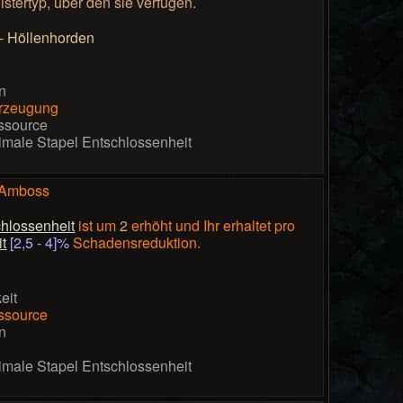
stertyp, über den sie verfügen.
 - Höllenhorden
n
rzeugung
ssource
imale Stapel Entschlossenheit
 Amboss
hlossenheit
ist um
2
erhöht und Ihr erhaltet pro
t
[2,5 - 4]%
Schadensreduktion.
eit
ssource
n
imale Stapel Entschlossenheit