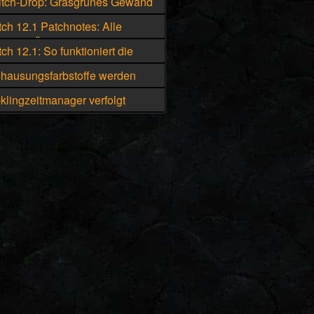
tch-Drop: Grasgrünes Gewand
erers ab 11. August
h 12.1 Patchnotes: Alle
en im Überblick
h 12.1: So funktioniert die
cord-Integration
ausungsfarbstoffe werden
gehend kriegsmeutengebunden
lingzeitmanager verfolgt
Tränke und Schmuckstücke