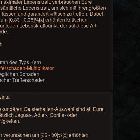
ei maximaler Lebenskraft, verbrauchen Eure
 sämtliche Lebenskraft, um sich mit ihrer größten
lassen und garantiert kritisch zu treffen. Dabei
um [0,33 - 0,38]%[x] erhöhten kritischen
ür jeden Lebenskraftpunkt, der auf diese Art
rde.
th
eiten des Typs Kern
fferschaden-Multiplikator
 jeglichen Schaden
ischer Trefferschaden
weka
ekundären Geisterhallen-Auswahl sind all Eure
tzlich Jaguar-, Adler-, Gorilla- oder
tigkeiten.
en verursachen um [25 - 30]%[x] erhöhten