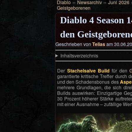
Diablo
››
Newsarchiv
››
Juni 2026
Geistgeborenen
Diablo 4 Season 1
den Geistgeboren
Geschrieben von
Telias
am 30.06.20
Inhaltsverzeichnis
Der
Stachelsalve Build
für den
G
garantierte kritische Treffer durch 
und den Schadensbonus des
Aspe
mehrere Grundlagen, die sich dire
Builds auswirken: Einzigartige Ge
30 Prozent höherer Stärke auftret
mit einer Ausnahme – zufällige Wert