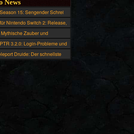
o News
 Season 15: Sengender Schrei
ie beste Skillung für den
für Nintendo Switch 2: Release,
ister
d Box-Version geleakt
: Mythische Zauber und
che Uniques eskalieren
 PTR 3.2.0: Login-Probleme und
he bekannte Fehler
leport Druide: Der schnellste
Diablo 4