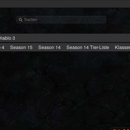
iablo 3
 4
Season 15
Season 14
Season 14 Tier-Liste
Klasse