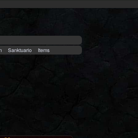
n
Sanktuario
Items