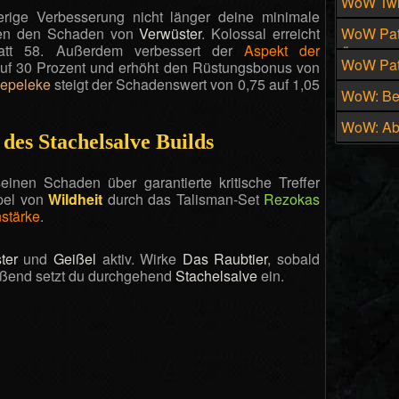
WoW Twi
erige Verbesserung nicht länger deine minimale
des Zaub
ssen den Schaden von
Verwüster
. Kolossal erreicht
WoW Patc
tatt 58. Außerdem verbessert der
Aspekt der
Änderung
WoW Patc
auf 30 Prozent und erhöht den Rüstungsbonus von
Kepeleke
steigt der Schadenswert von 0,75 auf 1,05
neue Dis
WoW: Beh
vorüber
WoW: Abk
 des Stachelsalve Builds
künftig 
seinen Schaden über garantierte kritische Treffer
apel von
Wildheit
durch das Talisman-Set
Rezokas
stärke
.
ter
und
Geißel
aktiv. Wirke
Das Raubtier
, sobald
ließend setzt du durchgehend
Stachelsalve
ein.