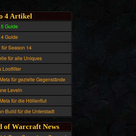
o 4 Artikel
15 Guide
14 Guide
e für Season 14
lle für alle Uniques
 Lootfilter
Meta für gezielte Gegenstände
äne Leveln
eta für die Höllenflut
n-Build für die Unterstadt
 of Warcraft News