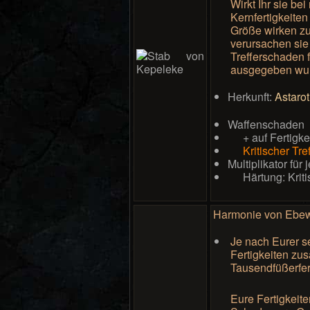
Wirkt Ihr sie b
Kernfertigkeiten
Größe wirken zu 
verursachen sie 
Trefferschaden f
ausgegeben wu
Herkunft:
Astaro
Waffenschaden
+ auf Fertigk
Kritischer Tre
Multiplikator für
Härtung: Krit
Harmonie von Ebe
Je nach Eurer s
Fertigkeiten zusä
Tausendfüßerfer
Eure Fertigkeit