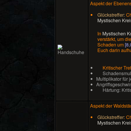
Aspekt der Ebenens
Glückstreffer:
Ch
Mystischen Krei
In
Mystischen K
verstärkt, um d
Schaden um
[8,
Euch darin aufha
Kritischer Tre
Schadensmult
Multiplikator für
Angriffsgeschwin
Härtung: Krit
Aspekt der Waldstä
Glückstreffer:
Ch
Mystischen Krei