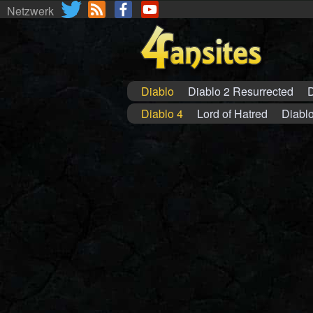
Netzwerk
Diablo
Diablo 2 Resurrected
D
Diablo 4
Lord of Hatred
Diablo