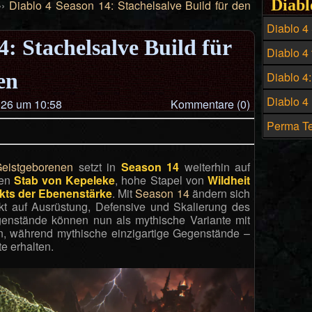
Diabl
››
Diablo 4 Season 14: Stachelsalve Build für den
Diablo 4
4: Stachelsalve Build für
Build - D
Diablo 4 
Hexenme
Preis un
en
Diablo 4
historis
Diablo 4
26 um 10:58
Kommentare (0)
zahlreic
Perma Te
Build in 
eistgeborenen
setzt in
Season 14
weiterhin auf
den
Stab von Kepeleke
, hohe Stapel von
Wildheit
kts der Ebenenstärke
. Mit
Season 14
ändern sich
kt auf Ausrüstung, Defensive und Skalierung des
genstände können nun als mythische Variante mit
en, während mythische einzigartige Gegenstände –
e erhalten.