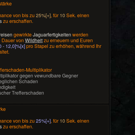
tärke
ance von bis zu
25%[+]
, für
10
Sek. einen
s
zu erschaffen.
reisen
gewirkte
Jaguarfertigkeiten
werden
ie Dauer von
Wildheit
zu erneuern und Euren
0 - 12,0]%[x]
pro Stapel zu erhöhen, während Ihr
ltet.
fferschaden-Multiplikator
iplikator gegen vewundbare Gegner
 jeglichen Schaden
digkeit
ischer Trefferschaden
rke
ance von bis zu
25%[+]
, für
10
Sek. einen
s
zu erschaffen.