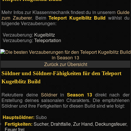
Mehr Infos zur Klassenmechanik findest du in unserem
Guide
zum Zauberer
. Beim
Teleport Kugelblitz Build
wählst du
folgende Verzauberungen:
Verzauberung:
Kugelblitz
Verzauberung:
Teleportation
Zurück zur Übersicht
Söldner und Söldner-Fähigkeiten für den Teleport
Kugelblitz Build
Rekrutiere deine
Söldner
in
Season 13
direkt nach der
Erstellung deines saisonalen Charakters. Die empfohlenen
Söldner und ihre Fertigkeiten für diesen Build sind wie folgt:
Hauptsöldner:
Subo
Fertigkeiten:
Sucher
,
Drahtfalle
,
Zur Hand
,
Deckungsfeuer
,
Feuer frei