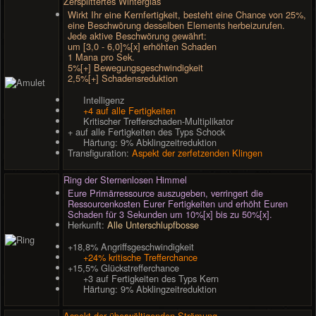
Zersplittertes Winterglas
Wirkt Ihr eine Kernfertigkeit, besteht eine Chance von 25%,
eine Beschwörung desselben Elements herbeizurufen.
Jede aktive Beschwörung gewährt:
um [3,0 - 6,0]%[x] erhöhten Schaden
1 Mana pro Sek.
5%[+] Bewegungsgeschwindigkeit
2,5%[+] Schadensreduktion
Intelligenz
+4 auf alle Fertigkeiten
Kritischer Trefferschaden-Multiplikator
+ auf alle Fertigkeiten des Typs Schock
Härtung: 9% Abklingzeitreduktion
Transfiguration:
Aspekt der zerfetzenden Klingen
Ring der Sternenlosen Himmel
Eure Primärressource auszugeben, verringert die
Ressourcenkosten Eurer Fertigkeiten und erhöht Euren
Schaden für 3 Sekunden um 10%[x] bis zu 50%[x].
Herkunft:
Alle Unterschlupfbosse
+18,8% Angriffsgeschwindigkeit
+24% kritische Trefferchance
+15,5% Glückstrefferchance
+3 auf Fertigkeiten des Typs Kern
Härtung: 9% Abklingzeitreduktion
Aspekt der überwältigenden Strömung