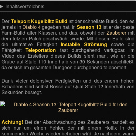
Inhaltsverzeichnis
Der
Teleport Kugelblitz Build
ist der schnellste Build, den es
jemals in
Diablo 4
gegeben hat. In
Season 13
ist er der beste
Farm-Build aller Klassen, und das, obwohl der
Zauberer
mit
dem letzten Patch geschwächt wurde. Mit diesem Build sind
die ultimative Fertigkeit
Instabile Strömung
sowie die
Fähigkeit
Teleportation
fast durchgehend verfügbar. Im
Video des Erstellers dieses Builds sieht man, wie er die
Grube auf Stufe 110 innerhalb von 30 Sekunden abschließt,
da er sich im gesamten Dungeon durchgehend teleportiert.
Dank vieler defensiver Fertigkeiten und des enorm hohen
Schadens sind selbst Bosse auf Qual-Stufe 12 innerhalb von
Sekunden besiegt.
Achtung!
Bei der Abschwächung des Zauberers handelt es
sich nur um einen Fehler, der mit einem Hotfix in der
kommenden Woche wieder behoben wird. Je nachdem, wann