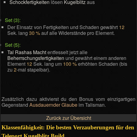
Schockfertigkeiten
lösen
Kugelblitz
aus
Set (3):
Der Einsatz von Fertigkeiten und Schaden gewährt
12
Sek. lang
30 %
auf alle Widerstände pro Element.
Set (5):
Tal Rashas Macht
entfesselt jetzt alle
Beherrschungsfertigkeiten
und gewährt einem anderen
Element
12
Sek. lang um
100 %
erhöhten Schaden (bis
zu
2
-mal stapelbar).
Zusätzlich dazu aktivierst du den Bonus vom einzigartigen
Gegenstand
Ausdauernder Glaube
im Talisman.
Zurück zur Übersicht
Klassenfähigkeit: Die besten Verzauberungen für den
Teleport Kugelblitz Build