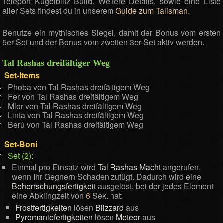
Teleport Kugelblitz Build. Weitere Details, sowie eine Liste
aller Sets findest du in unserem
Guide zum Talisman
.
Benutze ein mythisches Siegel, damit der Bonus vom ersten
5er-Set und der Bonus vom zweiten 3er-Set aktiv werden.
Tal Rashas dreifältiger Weg
Set-Items
Phoba von Tal Rashas dreifältigem Weg
Fer von Tal Rashas dreifältigem Weg
Mlor von Tal Rashas dreifältigem Weg
Linta von Tal Rashas dreifältigem Weg
Berú von Tal Rashas dreifältigem Weg
Set-Boni
Set (2):
Einmal pro Einsatz wird
Tal Rashas Macht
angerufen,
wenn Ihr Gegnern Schaden zufügt. Dadurch wird eine
Beherrschungsfertigkeit
ausgelöst, bei der jedes Element
eine Abklingzeit von
6
Sek. hat:
Frostfertigkeiten
lösen
Blizzard
aus
Pyromaniefertigkeiten
lösen
Meteor
aus