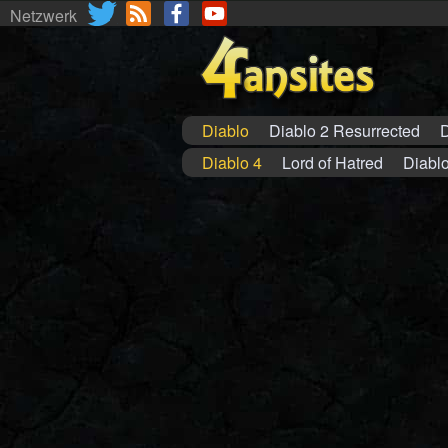
Netzwerk
Diablo
Diablo 2 Resurrected
D
Diablo 4
Lord of Hatred
Diablo