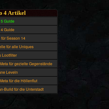
o 4 Artikel
15 Guide
14 Guide
e für Season 14
lle für alle Uniques
 Lootfilter
Meta für gezielte Gegenstände
äne Leveln
eta für die Höllenflut
n-Build für die Unterstadt