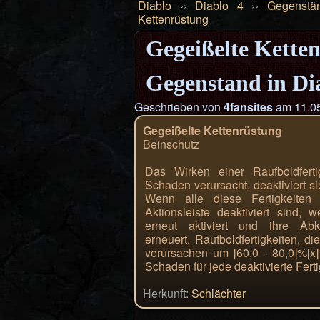
Diablo
››
Diablo 4
››
Gegenstä
Kettenrüstung
Gegeißelte Ketten
Gegenstand in Di
Geschrieben von
4fansites
am 11.05
Gegeißelte Kettenrüstung
Beinschutz
Das Wirken einer Raufboldfertig
Schaden verursacht, deaktiviert s
Wenn alle diese Fertigkeiten
Aktionsleiste deaktiviert sind, 
erneut aktiviert und ihre Abkl
erneuert. Raufboldfertigkeiten, die
verursachen um [60,0 - 80,0]%[x]
Schaden für jede deaktivierte Ferti
Herkunft:
Schlächter