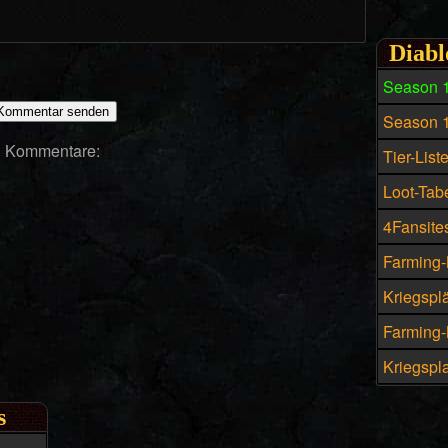
Diabl
Season 
Season 
Kommentare:
Tier-List
Loot-Tabe
4Fansites
Farming-
Kriegspl
Farming-M
Kriegspla
s