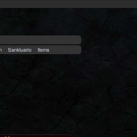
n
Sanktuario
Items