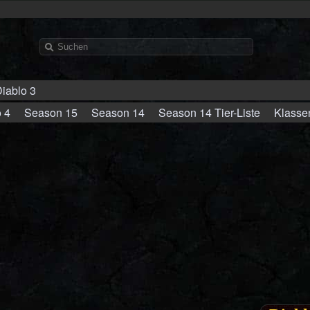
iablo 3
 4
Season 15
Season 14
Season 14 Tier-Liste
Klasse