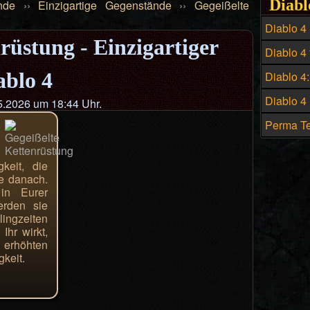
Diabl
nde
››
Einzigartige Gegenstände
››
Gegeißelte
Diablo 4
rüstung - Einzigartiger
Build - D
Diablo 4 
Hexenme
Preis un
ablo 4
Diablo 4
historis
Diablo 4
.2026 um 18:44 Uhr.
zahlreic
Perma Te
Build in 
keit, die
ie danach.
 in Eurer
werden sie
ingzeiten
 Ihr wirkt,
 erhöhten
gkeit.