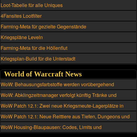
Loot-Tabelle für alle Uniques
4Fansites Lootfilter
Farming-Meta für gezielte Gegenstände
Kriegspläne Leveln
Farming-Meta für die Höllenflut
Kriegsplan-Build für die Unterstadt
World of Warcraft News
WoW: Behausungsfarbstoffe werden vorübergehend
kriegsmeutengebunden
WoW: Abklingzeitmanager verfolgt künftig Tränke und
Schmuckstücke
WoW Patch 12.1: Zwei neue Kriegsmeute-Lagerplätze in
Silbermond freischalten
WoW Patch 12.1: Neue Reittiere aus Tiefen, Dungeons und
Raids
WoW Housing-Blaupausen: Codes, Limits und
Einschränkungen