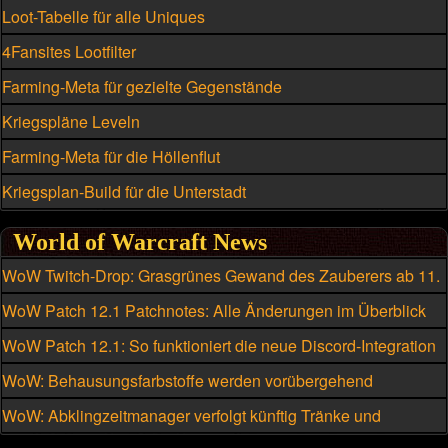
Loot-Tabelle für alle Uniques
4Fansites Lootfilter
Farming-Meta für gezielte Gegenstände
Kriegspläne Leveln
Farming-Meta für die Höllenflut
Kriegsplan-Build für die Unterstadt
World of Warcraft News
WoW Twitch-Drop: Grasgrünes Gewand des Zauberers ab 11.
August
WoW Patch 12.1 Patchnotes: Alle Änderungen im Überblick
WoW Patch 12.1: So funktioniert die neue Discord-Integration
WoW: Behausungsfarbstoffe werden vorübergehend
kriegsmeutengebunden
WoW: Abklingzeitmanager verfolgt künftig Tränke und
Schmuckstücke