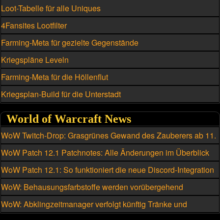
Loot-Tabelle für alle Uniques
4Fansites Lootfilter
Farming-Meta für gezielte Gegenstände
Kriegspläne Leveln
Farming-Meta für die Höllenflut
Kriegsplan-Build für die Unterstadt
World of Warcraft News
WoW Twitch-Drop: Grasgrünes Gewand des Zauberers ab 11.
August
WoW Patch 12.1 Patchnotes: Alle Änderungen im Überblick
WoW Patch 12.1: So funktioniert die neue Discord-Integration
WoW: Behausungsfarbstoffe werden vorübergehend
kriegsmeutengebunden
WoW: Abklingzeitmanager verfolgt künftig Tränke und
Schmuckstücke