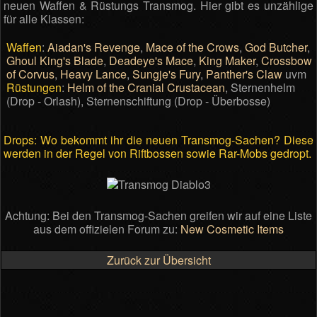
neuen Waffen & Rüstungs Transmog. Hier gibt es unzählige
für alle Klassen:
Waffen
:
Aiadan's Revenge
,
Mace of the Crows
,
God Butcher
,
Ghoul King's Blade
,
Deadeye's Mace
,
King Maker
,
Crossbow
of Corvus
,
Heavy Lance
,
Sungje's Fury
,
Panther's Claw
uvm
Rüstungen
:
Helm of the Cranial Crustacean
, Sternenhelm
(Drop - Orlash), Sternenschiftung (Drop - Überbosse)
Drops: Wo bekommt ihr die neuen Transmog-Sachen? Diese
werden in der Regel von Riftbossen sowie Rar-Mobs gedropt.
Achtung: Bei den Transmog-Sachen greifen wir auf eine Liste
aus dem offizielen Forum zu:
New Cosmetic Items
Zurück zur Übersicht