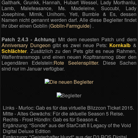
Galthark, Grunkk, Hannah, Hubart Wessel, Lady Morthanlu,
Lamb, Malefeasance, Ms. Madeleine, Succubi, Lady
Josephine, Mimik, Unihorn, Yeti, Bumble & Es, dessen
Namen nicht genannt werden darf. Alle diese Begleiter findet
ihr über einen Goblin (
Goblin-Farmguide
) .
Patch 2.4.3 - Achtung:
Mit dem neuesten Patch und dem
Anniversary Dungeon
gibt es zwei neue Pets:
Kornkalb
&
Schlächter
. Zusätzlich zu den Pets gibt es neue Rahmen,
Waffentransmogs und einen neuen Kopftransmog über den
Legendären Edelstein:
Rote Seelensplitter
. Diese Sachen
sind nur im Januar verfügbar.
Links - Murloc: Gab es für das virtuelle Blizzcon Ticket 2015.
Mitte - Altes Gewächs: Für die aktuelle Season 5 Reise.
Rechts - Frost Hündin: Gab es für Season 4.
Ergänzung: "Sonde" aus der StarCraft II Legacy of the Void
Digital Deluxe Edition
Ergänzung: "Geisterhafter Hund" aus der D3 ROS Digital