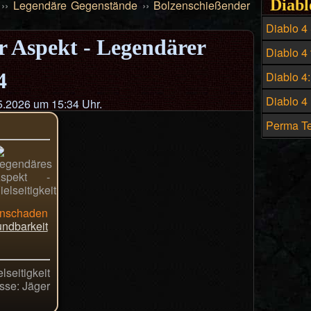
Diabl
››
Legendäre Gegenstände
››
Bolzenschießender
Diablo 4
r Aspekt - Legendärer
Build - D
Diablo 4 
Hexenme
Preis un
4
Diablo 4
historis
Diablo 4
.2026 um 15:34 Uhr.
zahlreic
Perma Te
Build in 
nschaden
ndbarkeit
lseitigkeit
sse: Jäger