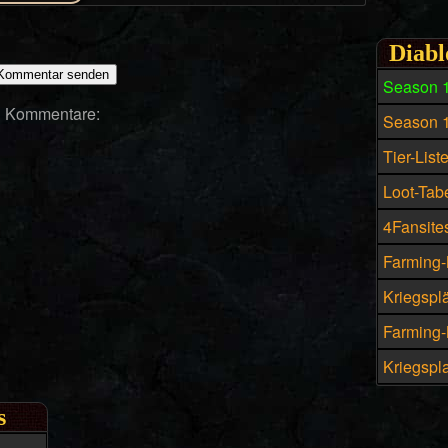
Diabl
Season 
Kommentare:
Season 
Tier-List
Loot-Tabe
4Fansites
Farming-
Kriegspl
Farming-M
Kriegspla
s