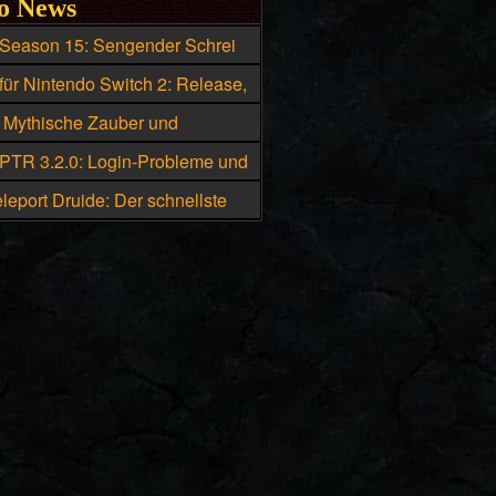
o News
 Season 15: Sengender Schrei
ie beste Skillung für den
für Nintendo Switch 2: Release,
ister
d Box-Version geleakt
: Mythische Zauber und
che Uniques eskalieren
 PTR 3.2.0: Login-Probleme und
he bekannte Fehler
leport Druide: Der schnellste
Diablo 4