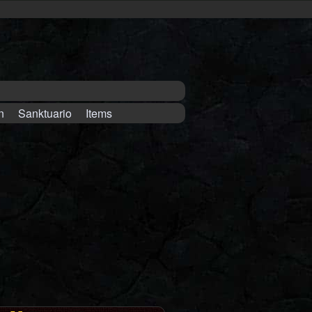
n
Sanktuario
Items