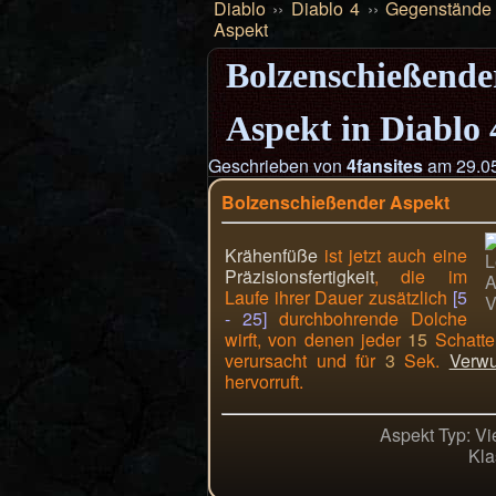
Diablo
››
Diablo 4
››
Gegenstände
Aspekt
Bolzenschießende
Aspekt in Diablo 
Geschrieben von
4fansites
am 29.05
Bolzenschießender Aspekt
Krähenfüße
ist jetzt auch eine
Präzisionsfertigkeit
, die im
Laufe ihrer Dauer zusätzlich
[5
- 25]
durchbohrende Dolche
wirft, von denen jeder
15
Schatte
verursacht und für
3
Sek.
Verwu
hervorruft.
Aspekt Typ: Vie
Kla