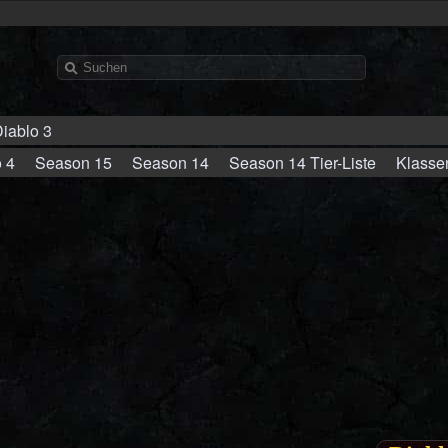
iablo 3
 4
Season 15
Season 14
Season 14 Tier-Liste
Klasse