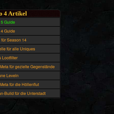
o 4 Artikel
15 Guide
14 Guide
e für Season 14
lle für alle Uniques
 Lootfilter
Meta für gezielte Gegenstände
äne Leveln
eta für die Höllenflut
n-Build für die Unterstadt