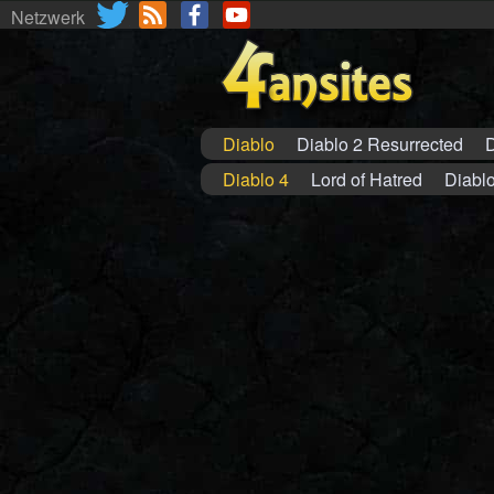
Netzwerk
Diablo
Diablo 2 Resurrected
D
Diablo 4
Lord of Hatred
Diablo