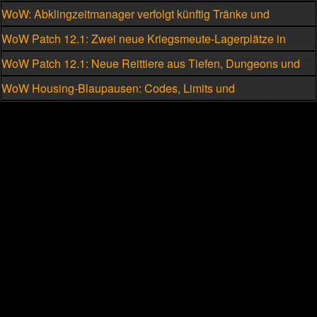
kriegsmeutengebunden
WoW: Abklingzeitmanager verfolgt künftig Tränke und
Schmuckstücke
WoW Patch 12.1: Zwei neue Kriegsmeute-Lagerplätze in
Silbermond freischalten
WoW Patch 12.1: Neue Reittiere aus Tiefen, Dungeons und
Raids
WoW Housing-Blaupausen: Codes, Limits und
Einschränkungen