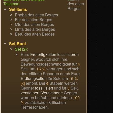
Talisman
Set-Items
Phoba des alten Berges
Fer des alten Berges
Mlor des alten Berges
Linta des alten Berges
Berú des alten Berges
Set-Boni
Set (2):
Eure
Erdfertigkeiten
fossilisieren
Gegner, wodurch sich ihre
Bewegungsgeschwindigkeit für
4
Sek. um
15 %
verringert und sich
der erlittene Schaden durch Eure
Erdfertigkeiten
für Sek. um
15 %
[x]
erhöht. Bei
4
Stapeln werden
Gegner
fossilisiert
und für
3
Sek.
versteinert
.
Versteinerte
Gegner
werden betäubt und erleiden
100
%
zusätzlichen kritischen
Trefferschaden.