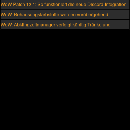
WoW Patch 12.1: So funktioniert die neue Discord-Integration
WoW: Behausungsfarbstoffe werden vorübergehend
kriegsmeutengebunden
WoW: Abklingzeitmanager verfolgt künftig Tränke und
Schmuckstücke