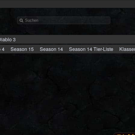
iablo 3
 4
Season 15
Season 14
Season 14 Tier-Liste
Klasse