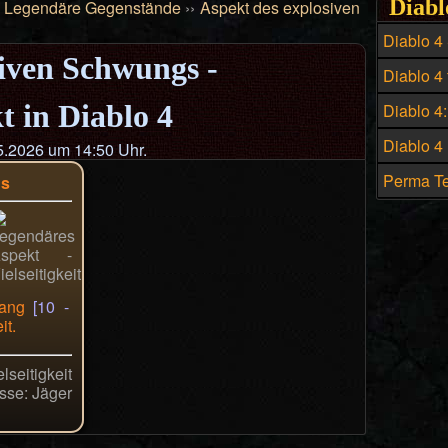
Diabl
›
Legendäre Gegenstände
››
Aspekt des explosiven
Diablo 4
siven Schwungs -
Build - D
Diablo 4 
Hexenme
Preis un
t in Diablo 4
Diablo 4
historis
Diablo 4
.2026 um 14:50 Uhr.
zahlreic
Perma Te
gs
Build in 
lang
[10 -
t.
lseitigkeit
sse: Jäger