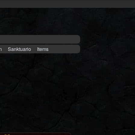
n
Sanktuario
Items