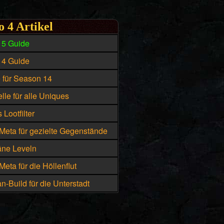
o 4 Artikel
15 Guide
14 Guide
e für Season 14
lle für alle Uniques
 Lootfilter
Meta für gezielte Gegenstände
äne Leveln
eta für die Höllenflut
n-Build für die Unterstadt