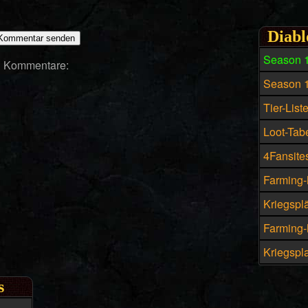
Diabl
Season 
Kommentare:
Season 
Tier-List
Loot-Tabe
4Fansites
Farming-
Kriegspl
Farming-M
Kriegspla
s