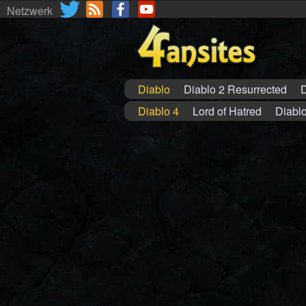
Netzwerk
Diablo
Diablo 2 Resurrected
D
Diablo 4
Lord of Hatred
Diablo