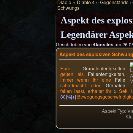
Diablo
››
Diablo 4
››
Gegenstände
›
Schwungs
Aspekt des explo
Legendärer Aspek
Geschrieben von
4fansites
am 26.05
Aspekt des explosiven Schwun
Eure
Granatenfertigkeiten
gelten als
Fallenfertigkeiten
.
Immer wenn Ihr eine
Falle
scharfmacht oder
Granaten
fallen lasst, erhaltet Ihr
3
Sek. 
30]%[+]
Bewegungsgeschwindigkei
Aspekt Typ: Vie
Kla