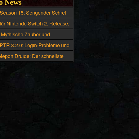
o News
 Season 15: Sengender Schrei
ie beste Skillung für den
für Nintendo Switch 2: Release,
ister
d Box-Version geleakt
: Mythische Zauber und
che Uniques eskalieren
 PTR 3.2.0: Login-Probleme und
he bekannte Fehler
leport Druide: Der schnellste
Diablo 4