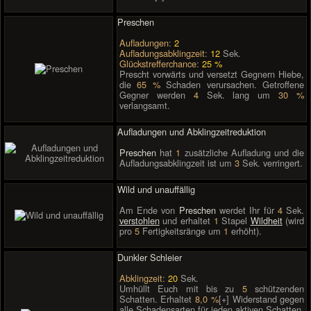
Preschen
Aufladungen
:
2
Aufladungsabklingzeit
:
12
Sek.
Glückstrefferchance
:
25 %
Prescht vorwärts und versetzt Gegnern Hiebe,
die
65 %
Schaden verursachen. Getroffene
Gegner werden
4
Sek. lang um
30 %
verlangsamt.
Aufladungen und Abklingzeitreduktion
Preschen
hat
1
zusätzliche Aufladung und die
Aufladungsabklingzeit ist um
3
Sek. verringert.
Wild und unauffällig
Am Ende von
Preschen
werdet Ihr für
4
Sek.
verstohlen
und erhaltet
1
Stapel
Wildheit
(wird
pro
5
Fertigkeitsränge um
1
erhöht).
Dunkler Schleier
Abklingzeit
:
20
Sek.
Umhüllt Euch mit bis zu
5
schützenden
Schatten. Erhaltet
8,0 %
[+] Widerstand gegen
alle Schadensarten für jeden aktiven Schatten.