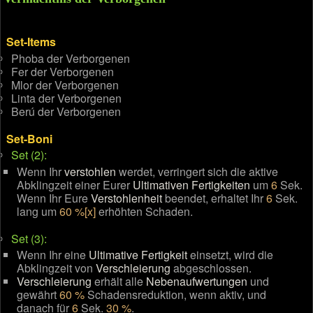
Set-Items
Phoba der Verborgenen
Fer der Verborgenen
Mlor der Verborgenen
Linta der Verborgenen
Berú der Verborgenen
Set-Boni
Set (2):
Wenn Ihr
verstohlen
werdet, verringert sich die aktive
Abklingzeit einer Eurer
Ultimativen Fertigkeiten
um
6
Sek.
Wenn Ihr Eure
Verstohlenheit
beendet, erhaltet Ihr
6
Sek.
lang um
60 %[x]
erhöhten Schaden.
Set (3):
Wenn Ihr eine
Ultimative Fertigkeit
einsetzt, wird die
Abklingzeit von
Verschleierung
abgeschlossen.
Verschleierung
erhält alle
Nebenaufwertungen
und
gewährt
60 %
Schadensreduktion, wenn aktiv, und
danach für
6
Sek.
30 %
.