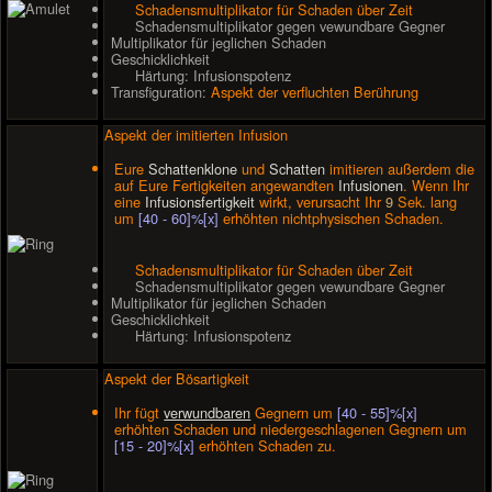
Schadensmultiplikator für Schaden über Zeit
Schadensmultiplikator gegen vewundbare Gegner
Multiplikator für jeglichen Schaden
Geschicklichkeit
Härtung: Infusionspotenz
Transfiguration:
Aspekt der verfluchten Berührung
Aspekt der imitierten Infusion
Eure
Schattenklone
und
Schatten
imitieren außerdem die
auf Eure Fertigkeiten angewandten
Infusionen
. Wenn Ihr
eine
Infusionsfertigkeit
wirkt, verursacht Ihr
9
Sek. lang
um
[40 - 60]%[x]
erhöhten nichtphysischen Schaden.
Schadensmultiplikator für Schaden über Zeit
Schadensmultiplikator gegen vewundbare Gegner
Multiplikator für jeglichen Schaden
Geschicklichkeit
Härtung: Infusionspotenz
Aspekt der Bösartigkeit
Ihr fügt
verwundbaren
Gegnern um
[40 - 55]%[x]
erhöhten Schaden und niedergeschlagenen Gegnern um
[15 - 20]%[x]
erhöhten Schaden zu.