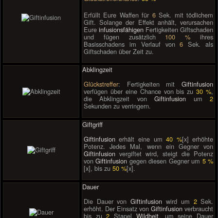
Erfüllt Eure Waffen für
6
Sek. mit tödlichem
Gift. Solange der Effekt anhält, verursachen
Eure
infusionsfähigen
Fertigkeiten Giftschaden
und fügen zusätzlich
100 %
ihres
Basisschadens im Verlauf von
6
Sek. als
Giftschaden über Zeit zu.
Abklingzeit
Glückstreffer
: Fertigkeiten mit
Giftinfusion
verfügen über eine Chance von bis zu
30 %
,
die Abklingzeit von
Giftinfusion
um
2
Sekunden zu verringern.
Giftgriff
Giftinfusion
erhält eine um
40 %
[x] erhöhte
Potenz. Jedes Mal, wenn ein Gegner von
Giftinfusion
vergiftet wird, steigt die Potenz
von
Giftinfusion
gegen diesen Gegner um
5 %
[x], bis zu
50 %
[x].
Dauer
Die Dauer von
Giftinfusion
wird um
2
Sek.
erhöht. Der Einsatz von
Giftinfusion
verbraucht
bis zu
2
Stapel
Wildheit
, um seine Dauer